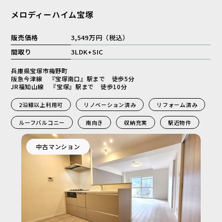
メロディーハイム宝塚
販売価格
3,549万円（税込）
間取り
3LDK+SIC
兵庫県宝塚市梅野町
阪急今津線 『宝塚南口』駅まで 徒歩5分
JR福知山線 『宝塚』駅まで 徒歩10分
2沿線以上利用可
リノベーション済み
リフォーム済み
ルーフバルコニー
南向き
収納充実
駅近物件
中古マンション