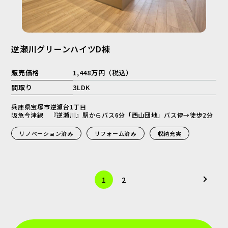
逆瀬川グリーンハイツD棟
販売価格
1,448万円（税込）
間取り
3LDK
兵庫県宝塚市逆瀬台1丁目
阪急今津線 『逆瀬川』駅からバス6分「西山団地」バス停→徒歩2分
リノベーション済み
リフォーム済み
収納充実
1
2