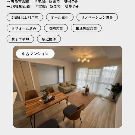
→阪急宝塚線 『宝塚』駅まで 徒歩7分
→JR福知山線 『宝塚』駅まで 徒歩7分
2沿線以上利用可
オール電化
リノベーション済み
リフォーム済み
収納充実
生活施設充実
駅まで平坦
駅近物件
中古マンション