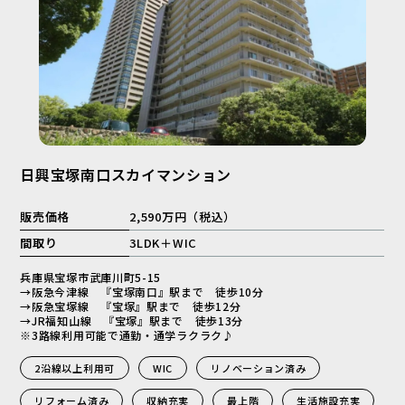
日興宝塚南口スカイマンション
販売価格
2,590万円（税込）
間取り
3LDK＋WIC
兵庫県宝塚市武庫川町5-15
→阪急今津線 『宝塚南口』駅まで 徒歩10分
→阪急宝塚線 『宝塚』駅まで 徒歩12分
→JR福知山線 『宝塚』駅まで 徒歩13分
※3路線利用可能で通勤・通学ラクラク♪
2沿線以上利用可
WIC
リノベーション済み
リフォーム済み
収納充実
最上階
生活施設充実