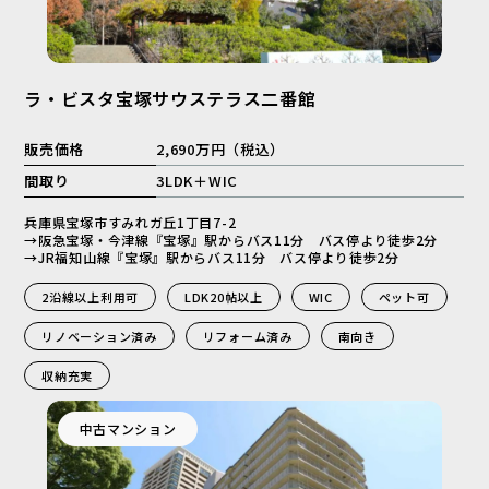
ラ・ビスタ宝塚サウステラス二番館
販売価格
2,690万円（税込）
間取り
3LDK＋WIC
兵庫県宝塚市すみれガ丘1丁目7-2
→阪急宝塚・今津線『宝塚』駅からバス11分 バス停より徒歩2分
→JR福知山線『宝塚』駅からバス11分 バス停より徒歩2分
2沿線以上利用可
LDK20帖以上
WIC
ペット可
リノベーション済み
リフォーム済み
南向き
収納充実
中古マンション