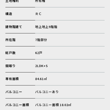
土地権利
所有権
構造
ＲＣ
建物階建て
地上地上9階階
所在階
7階部分
総戸数
62戸
間取り
2LDK+S
専有面積
84.61㎡
バルコニー
バルコニーあり
バルコニー面積
バルコニー面積 18.02㎡