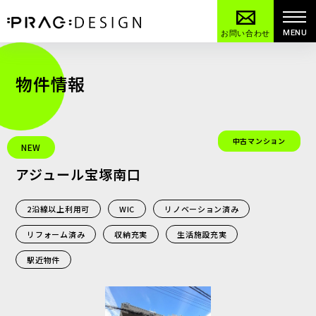
MENU
お問い合わせ
物件情報
中古マンション
NEW
アジュール宝塚南口
2沿線以上利用可
WIC
リノベーション済み
リフォーム済み
収納充実
生活施設充実
駅近物件