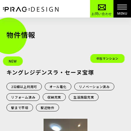
MENU
お問い合わせ
物件情報
中古マンション
NEW
キングレジデンスラ・セーヌ宝塚
2沿線以上利用可
オール電化
リノベーション済み
リフォーム済み
収納充実
生活施設充実
駅まで平坦
駅近物件