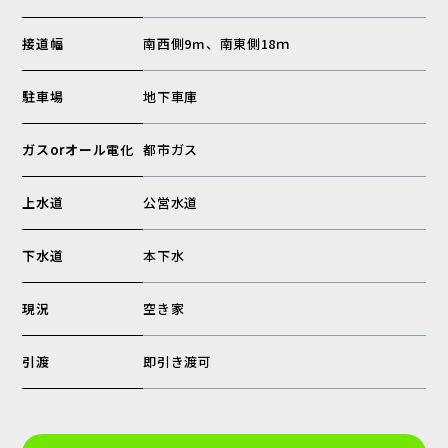
接道幅
南西側9m、南東側18ｍ
駐車場
地下車庫
ガスorオール電化
都市ガス
上水道
公営水道
下水道
本下水
現況
空き家
引渡
即引き渡可