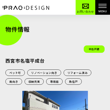
MENU
お問い合わせ
物件情報
中古戸建
西宮市名塩平成台
ペット可
リノベーション向き
リフォーム済み
南向き
収納充実
専用庭
角住戸