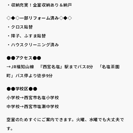
・収納充実！全室収納あり＆納戸
◇◆◇一部リフォーム済み◇◆◇
・クロス貼替
・障子、ふすま貼替
・ハウスクリーニング済み
●●アクセス●●
→JR福知山線 『西宮名塩』駅までバス8分 「名塩茶園
町」バス停より徒歩9分
●●学校区●●
小学校→西宮市名塩小学校
中学校→西宮市塩瀬中学校
空室のためすぐにご案内できます。火曜、水曜でも大丈夫で
す。