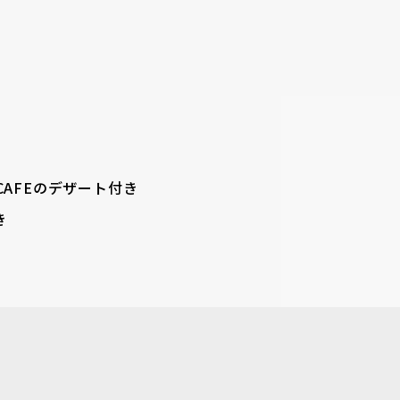
I＆CAFEのデザート付き
き